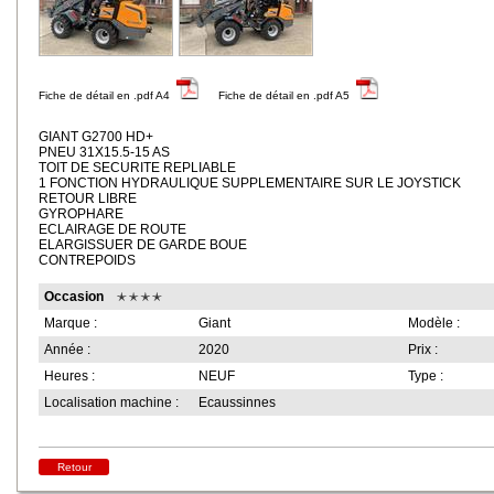
Fiche de détail en .pdf A4
Fiche de détail en .pdf A5
GIANT G2700 HD+
PNEU 31X15.5-15 AS
TOIT DE SECURITE REPLIABLE
1 FONCTION HYDRAULIQUE SUPPLEMENTAIRE SUR LE JOYSTICK
RETOUR LIBRE
GYROPHARE
ECLAIRAGE DE ROUTE
ELARGISSUER DE GARDE BOUE
CONTREPOIDS
Occasion
Marque :
Giant
Modèle :
Année :
2020
Prix :
Heures :
NEUF
Type :
Localisation machine :
Ecaussinnes
Retour