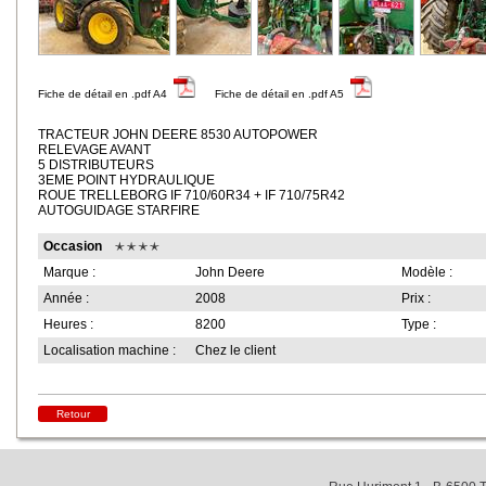
Fiche de détail en .pdf A4
Fiche de détail en .pdf A5
TRACTEUR JOHN DEERE 8530 AUTOPOWER
RELEVAGE AVANT
5 DISTRIBUTEURS
3EME POINT HYDRAULIQUE
ROUE TRELLEBORG IF 710/60R34 + IF 710/75R42
AUTOGUIDAGE STARFIRE
Occasion
Marque :
John Deere
Modèle :
Année :
2008
Prix :
Heures :
8200
Type :
Localisation machine :
Chez le client
Retour