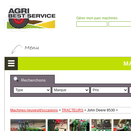
Gérer mon parc machines
M
Recherchons
Machines neuves/d'occasions
>
TRACTEURS
>
John Deere 8530
>