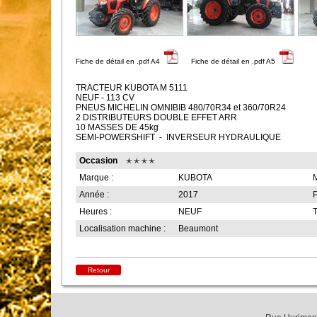
Fiche de détail en .pdf A4
Fiche de détail en .pdf A5
TRACTEUR KUBOTA M 5111
NEUF - 113 CV
PNEUS MICHELIN OMNIBIB 480/70R34 et 360/70R24
2 DISTRIBUTEURS DOUBLE EFFET ARR
10 MASSES DE 45kg
SEMI-POWERSHIFT - INVERSEUR HYDRAULIQUE
Occasion
Marque :
KUBOTA
M
Année :
2017
P
Heures :
NEUF
T
Localisation machine :
Beaumont
Retour