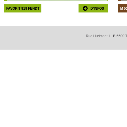
FAVORIT 818 FENDT
D'INFOS
M 5
Rue Hurimont 1 - B-6500 T